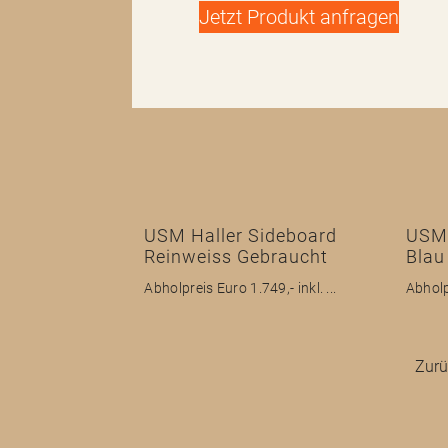
Jetzt Produkt anfragen
USM Haller Sideboard
USM 
Reinweiss Gebraucht
Blau
Abholpreis Euro 1.749,- inkl. ...
Abholp
Zurü