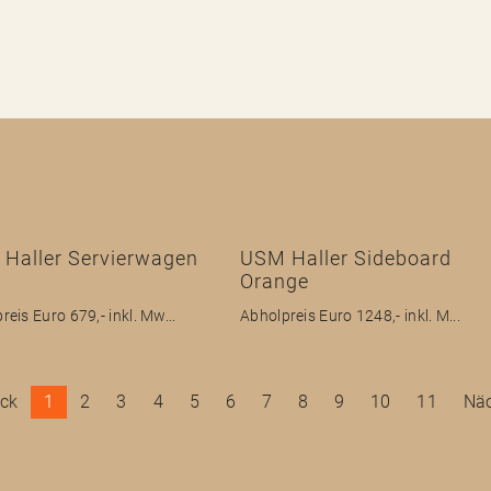
Haller Servierwagen
USM Haller Sideboard
Orange
reis Euro 679,- inkl. Mw...
Abholpreis Euro 1248,- inkl. M...
ck
1
2
3
4
5
6
7
8
9
10
11
Näc