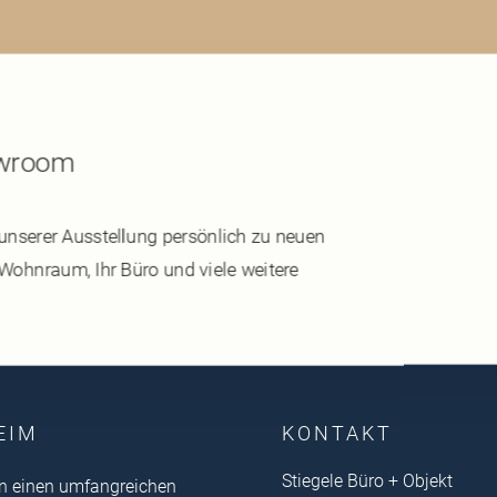
owroom
unserer Ausstellung persönlich zu neuen
ohnraum, Ihr Büro und viele weitere
EIM
KONTAKT
Stiegele Büro + Objekt
en einen umfangreichen