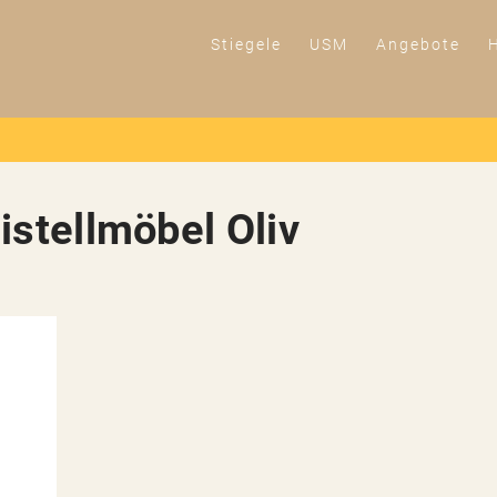
Stiegele
USM
Angebote
istellmöbel Oliv