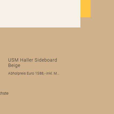
USM Haller Sideboard
Beige
Abholpreis Euro 1588,- inkl. M...
hste